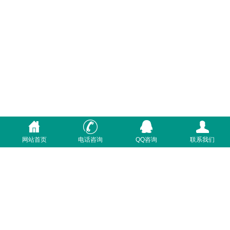
网站首页
电话咨询
QQ咨询
联系我们
首页
关于我们
质量体系
联系我们
咨询电话：400-7233-369
Powered by
德国利昂地暖
版权所有 © 2018, All right
reserved 备案号：
粤ICP备2023084474号-1
营业执照
关于极限词、绝对性用词与功能性用词等广告法禁用词失