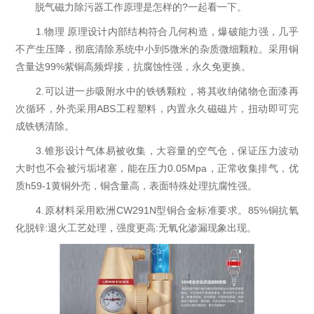
脱气磁力除污器工作原理是怎样的?一起看一下。
1.物理 原理设计内部结构符合几何构造，爆破能力强，几乎
不产生压降，彻底清除系统中小到5微米的杂质微细颗粒。采用铜
含量达99%紫铜高频焊接，抗腐蚀性强，永久免更换。
2.可以进一步吸附水中的铁锈颗粒，将其收纳储物仓面漆再
次循环，外壳采用ABS工程塑料，内置永久磁磁片，扭动即可完
成铁锈清除。
3.锥形设计气体易被收集，大容量的空气仓，保证压力波动
大时也不会被污垢堵塞，能在压力0.05Mpa，正常收集排气，优
质h59-1黄铜外壳，铜含量高，表面特殊处理抗腐性强。
4.原材料采用欧洲CW291N型铜合金标准要求。85%铜抗氧
化脱锌:退火工艺处理，强度更高:无氧化渗漏现象出现。