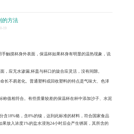
别的方法
-19
用手触摸杯身外表面，保温杯如果杯身有明显的温热现象，说
面，应无水渗漏;杯盖与杯口的旋合应灵活，没有间隙。
命长不易老化。普通塑料或回收塑料的特点是气味大、色泽
与标称值相符合。有些质量较差的保温杯在杯中添加沙子、水泥
分含18%铬，含8%的镍，达到此标准的材料，符合国家食品
果放入浓度1%的盐水浸泡24小时后会产生锈斑，其所含的