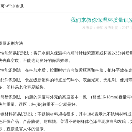
主页
>行业资讯
我们来教你保温杯质量识
发布者：未知 发布时间：2017-10
量识别方法
能简易识别法：将开水倒入保温杯内顺时针旋紧瓶塞或杯盖2-3分钟后
失去真空度，不能达到良好的保温效果。
能识别法：在杯加水后，按顺时针方向旋紧瓶塞和杯盖，把杯平放在桌
件识别法：食品级新塑料的特点是气味小、表面光亮、无毛刺、使用寿
多、塑料易老化容易断裂。
易识别法：内胆的深度与外壳的高度基本一致，(相差16-18mm)容量
失的重量。误区：杯(壶)较重不一定就是好。
材料简易识别法：不锈钢材料规格很多，其中18/8表示此不锈钢材料成
色环保产品，产品防锈、耐腐蚀。普通不锈钢杯体色泽呈现发白和发暗，如
标，直接危害人体的健康。