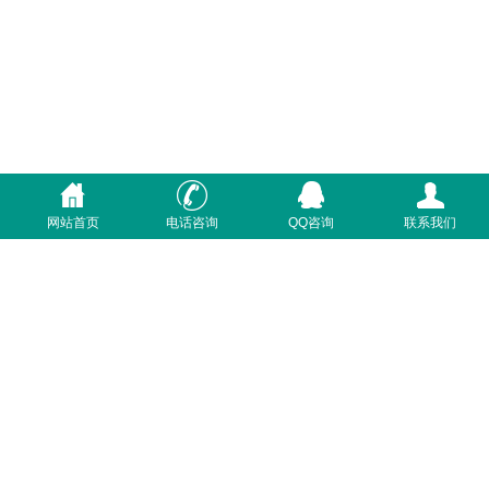
网站首页
电话咨询
QQ咨询
联系我们
首页
关于我们
质量体系
联系我们
咨询电话：400-7233-369
Powered by
德国利昂地暖
版权所有 © 2018, All right
reserved 备案号：
粤ICP备2023084474号-1
营业执照
关于极限词、绝对性用词与功能性用词等广告法禁用词失
效和免责声明