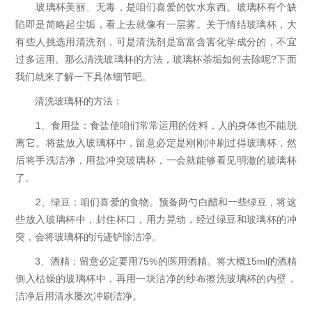
玻璃杯美丽、无毒，是咱们喜爱的饮水东西。玻璃杯有个缺
陷即是简略起尘垢，看上去就像有一层雾。关于情结玻璃杯，大
有些人挑选用清洗剂，可是清洗剂是富富含害化学成分的，不宜
过多运用。那么清洗玻璃杯的方法，玻璃杯茶垢如何去除呢?下面
我们就来了解一下具体细节吧。
清洗玻璃杯的方法：
1、食用盐：食盐使咱们常常运用的佐料，人的身体也不能脱
离它。将盐放入玻璃杯中，留意必定是刚刚冲刷过得玻璃杯，然
后将手洗洁净，用盐冲突玻璃杯，一会就能够看见明澈的玻璃杯
了。
2、绿豆：咱们喜爱的食物。预备两勺白醋和一些绿豆，将这
些放入玻璃杯中，封住杯口，用力晃动，经过绿豆和玻璃杯的冲
突，会将玻璃杯的污迹铲除洁净。
3、酒精：留意必定要用75%的医用酒精。将大概15ml的酒精
倒入枯燥的玻璃杯中，再用一块洁净的纱布擦洗玻璃杯的内壁，
洁净后用清水屡次冲刷洁净。