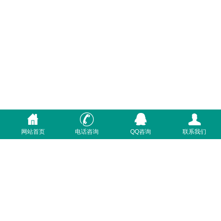
网站首页
电话咨询
QQ咨询
联系我们
首页
关于我们
质量体系
联系我们
咨询电话：400-7233-369
Powered by
德国利昂地暖
版权所有 © 2018, All right
reserved 备案号：
粤ICP备2023084474号-1
营业执照
关于极限词、绝对性用词与功能性用词等广告法禁用词失
效和免责声明