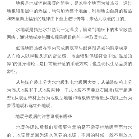
地暖是地板辐射采暖的简称，是以整个地面为散热器，通过
地板辐射层中的热媒，均匀加热整个地面，利用地面自身的蓄热
和热量向上辐射的规律由下至上进行传导，来达到取暖的目的。
水地暖是指把水加热到一定温度，输送到地板下的水管散热
网络，通过地板发热而实现采暖目的的一种取暖方式。
低温地面热媒在室内形成脚底至头部逐渐递减的温度梯度，
从而给人以脚暖头凉的舒适感。地面辐射供暖符合中医“温足顶
凉”的健身理论，是目前最舒适的采暖方式，也是现代生活品质的
象征。
从热媒介质上分为水地暖和电地暖两大类，从铺装结构上分
为湿式地暖和干式地暖两种，干式地暖不需要豆石回填(属于超薄
型);从表面饰材上分为地板型地暖和地板砖型地暖;从功能上分为
普通地暖和远红外地暖。
地暖停暖后的注意事项有哪些
地暖停暖以后我们所需要注意的是不需要把地暖里面放水
的，地暖管是因为满水保养的地暖，不用的时候一般不用放水