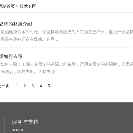
网站首页
> 技术专区
温杯的材质介绍
力提倡健康饮水的时代，保温杯越来越成为人们的首选杯子。但由于保温
保温杯最好还存在疑惑。究竟...
垢如何去除
如何去除： 1.除去金属制的茶隔上的茶垢，运用金属制的茶隔时，会
浸泡后可容易去垢。 2.除去茶...
上一页
1
2
3
4
5
服务与支持
SERVICE