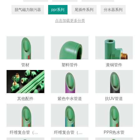
脱气磁力除污器
ppr系列
尾插件系列
分水器系列
点击加载更多分类
PE-XA系列
管材
塑料管件
黄铜管件
其他配件
紫色中水管道
抗UV管道
纤维复合管（红线加厚）
纤维复合管（蓝）
PPR热水管